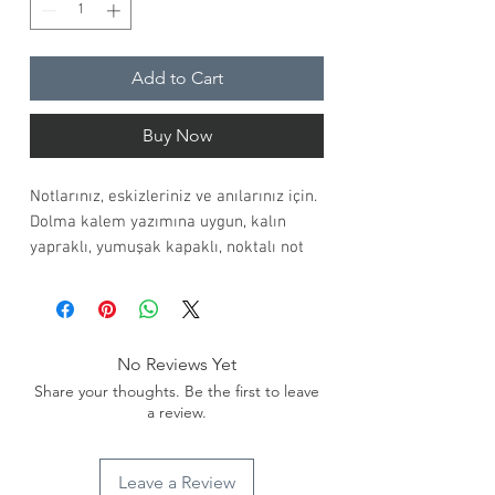
Add to Cart
Buy Now
Notlarınız, eskizleriniz ve anılarınız için.
Dolma kalem yazımına uygun, kalın
yapraklı, yumuşak kapaklı, noktalı not
defteri.
'Helios' kırmızının enerjisiyle.
No Reviews Yet
A5 defter 32 yaprak / 64 sayfa
Share your thoughts. Be the first to leave
İç yapraklar; 110 gr. ivory kağıt
a review.
Kapak: özel renkli, 300 gr. dokulu
kağıt, altın yaldız baskı detayı
Terzi dikiş FSC sertifikalı çevre dostu
Leave a Review