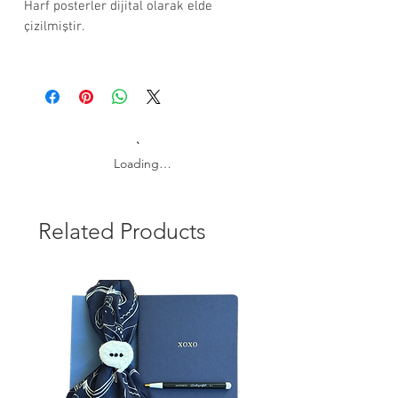
Harf posterler dijital olarak elde
çizilmiştir.
280 gr. kağıt kullanılmıştır.
Ölçüleri 21x29 cmdir (A4).
Çerçevesiz olarak gönderim yapılır.
İstediğiniz harfi mesajda not
kısmında belirtmeniz yeterli.
Loading…
Related Products