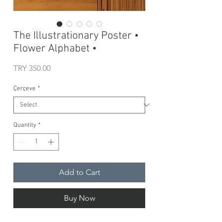
The Illustrationary Poster •
Flower Alphabet •
Price
TRY 350.00
Çerçeve
*
Quantity
*
Add to Cart
Buy Now