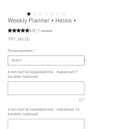
Weekly Planner • Helios •
Rating is 5.0 out of five stars based on 1 review
5.0 | 1 review
Price
TRY 340.00
Personalization
*
6 mm harf ile kişiselleştirme - maksimum 7
karakter (optional)
0/7
4 mm harf ile kişiselleştirme - maksimum 14
karakter (optional)