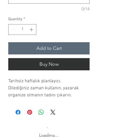
0/14
Quantity
*
Add to Cart
Buy Now
Tarihsiz haftalık planlayıcı.
Dilediğiniz zaman kullanın, yazarak
organize olmanın tadını çıkarın.
Kırmızının enerjisi, 'Helios'la haftanıza
yansısın. 7 gün için geniş yazım alanı,
İngilizce içerik.
Kişiselleştirme opsiyonu ile.
Loading…