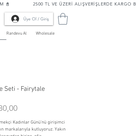
📓              
Üye Ol / Giriş
Randevu Al
Wholesale
 Seti - Fairytale
Fiyat
80,00
mekçi Kadınlar Günü'nü girişimci
ın markalarıyla kutluyoruz. Yakın