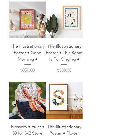
The Illustrationary
The Illustrationary
Poster • Good
Poster • This Room
Morning •
Is For Singing •
Fiyat
Fiyat
₺350,00
₺350,00
Blossom • Fular •
The Illustrationary
30 for 3x2 Store
Poster • Flower