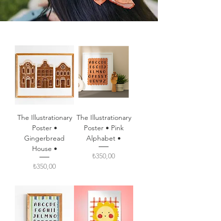
The Illustrationary
The Illustrationary
Poster •
Poster • Pink
Gingerbread
Alphabet •
House •
Fiyat
₺350,00
Fiyat
₺350,00