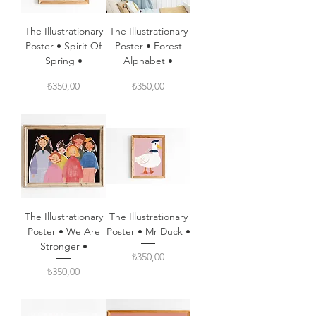
The Illustrationary
The Illustrationary
Poster • Spirit Of
Poster • Forest
Spring •
Alphabet •
Fiyat
Fiyat
₺350,00
₺350,00
The Illustrationary
The Illustrationary
Poster • We Are
Poster • Mr Duck •
Stronger •
Fiyat
₺350,00
Fiyat
₺350,00