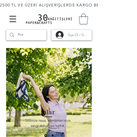
2500 TL VE ÜZERİ ALIŞVERİŞLERDE KARGO BEDAVA! 🚚                      
Üye Ol / Giriş
fular
Stilinize neşe, kombinlerinize
sevgi dokunuşu kattık.