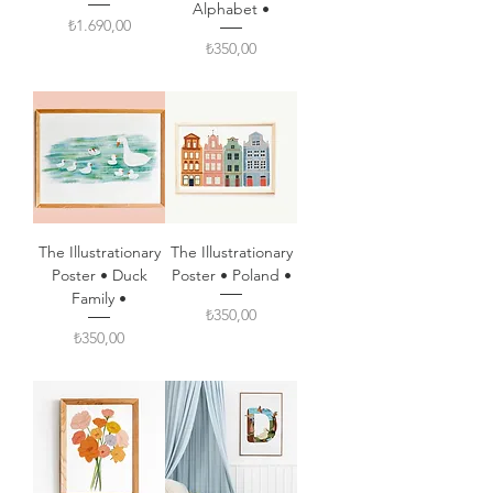
Alphabet •
Fiyat
₺1.690,00
Fiyat
₺350,00
The Illustrationary
The Illustrationary
Poster • Duck
Poster • Poland •
Family •
Fiyat
₺350,00
Fiyat
₺350,00