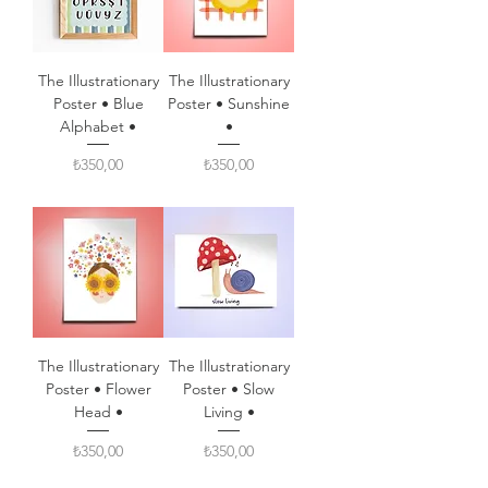
The Illustrationary
The Illustrationary
Poster • Blue
Poster • Sunshine
Alphabet •
•
Fiyat
Fiyat
₺350,00
₺350,00
The Illustrationary
The Illustrationary
Poster • Flower
Poster • Slow
Head •
Living •
Fiyat
Fiyat
₺350,00
₺350,00