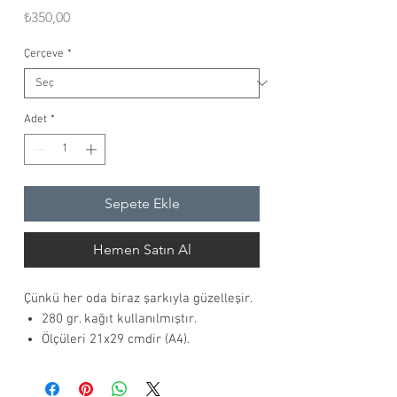
Fiyat
₺350,00
Çerçeve
*
Adet
*
Sepete Ekle
Hemen Satın Al
Çünkü her oda biraz şarkıyla güzelleşir.
280 gr. kağıt kullanılmıştır.
Ölçüleri 21x29 cmdir (A4).
Çerçevesiz olarak gönderim yapılır.