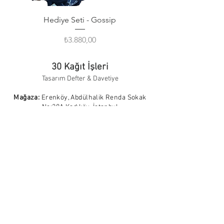
Hediye Seti - Gossip
Fiyat
₺3.880,00
30 Kağıt İşleri
Tasarım Defter & Davetiye
Mağaza:
Erenköy, Abdülhalik Renda Sokak
No:28A Kadıköy, İstanbul
Çalışma Saatleri:
Pazartesi - Cumartesi,
10:00 - 19:00
İletişim:
info@30kagitisleri.com
Sosyal Medya:
Hakkımda
Blog
İade Koşulları