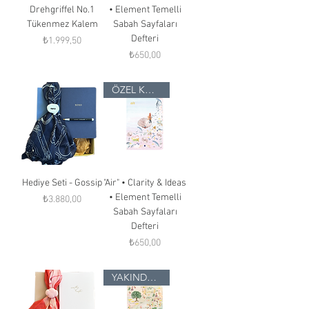
Drehgriffel No.1
• Element Temelli
Tükenmez Kalem
Sabah Sayfaları
Defteri
Fiyat
₺1.999,50
Fiyat
₺650,00
ÖZEL KOLEKSİYON
Hediye Seti - Gossip
"Air" • Clarity & Ideas
• Element Temelli
Fiyat
₺3.880,00
Sabah Sayfaları
Defteri
Fiyat
₺650,00
YAKINDA STOKTA