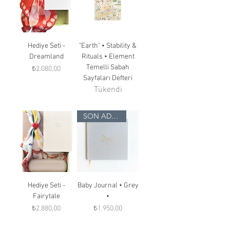
Hediye Seti -
"Earth" • Stability &
Dreamland
Rituals • Element
Temelli Sabah
Fiyat
₺2.080,00
Sayfaları Defteri
Tükendi
SON ADETLER
Hediye Seti -
Baby Journal • Grey
Fairytale
•
Fiyat
Fiyat
₺2.880,00
₺1.950,00