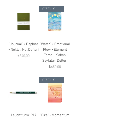
ÖZEL KOLEKSİYON
"Journal" • Daphne
"Water" • Emotional
• Noktalı Not Defteri
Flow • Element
Temelli Sabah
Fiyat
₺340,00
Sayfaları Defteri
Fiyat
₺650,00
ÖZEL KOLEKSİYON
Leuchtturm1917
"Fire" • Momentum