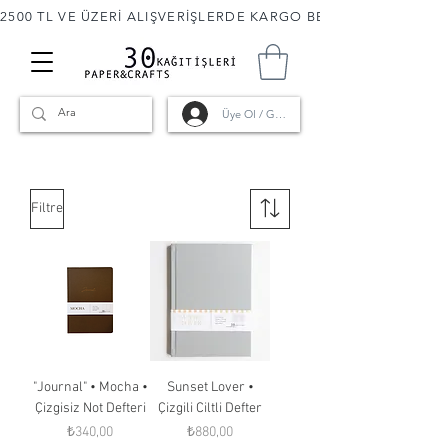
2500 TL VE ÜZERİ ALIŞVERİŞLERDE KARGO BEDAVA! 🚚                      
Üye Ol / Giriş
Filtre
"Journal" • Mocha •
Sunset Lover •
Çizgisiz Not Defteri
Çizgili Ciltli Defter
Fiyat
Fiyat
₺340,00
₺880,00