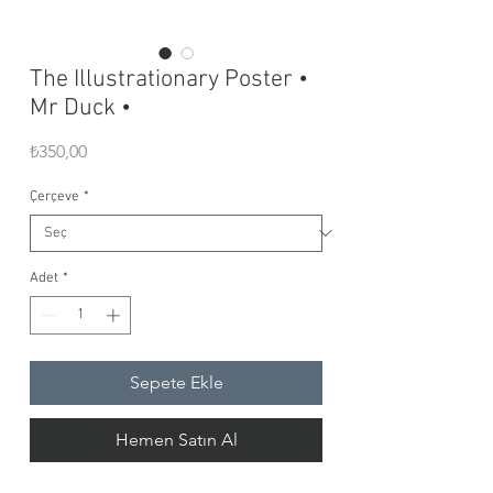
The Illustrationary Poster •
Mr Duck •
Fiyat
₺350,00
Çerçeve
*
Adet
*
Sepete Ekle
Hemen Satın Al