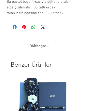
Bu pastel boya fırçasıyla dijital olarak
elde çizilmiştir. Bu tatlı ördek,
miniklerin odasına canlılık katacak
harika bir seçenek!
280 gr. kağıt kullanılmıştır.
Ölçüleri 21x29 cm. dir (A4).
Çerçevesiz olarak gönderim yapılır.
Yükleniyor...
Benzer Ürünler