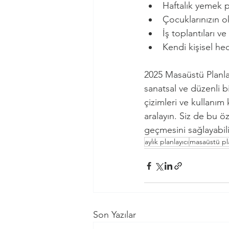
Haftalık yemek pl
Çocuklarınızın ok
İş toplantıları ve
Kendi kişisel hed
2025 Masaüstü Planlay
sanatsal ve düzenli b
çizimleri ve kullanım 
aralayın. Siz de bu öze
geçmesini sağlayabili
aylık planlayıcı
masaüstü pla
Son Yazılar