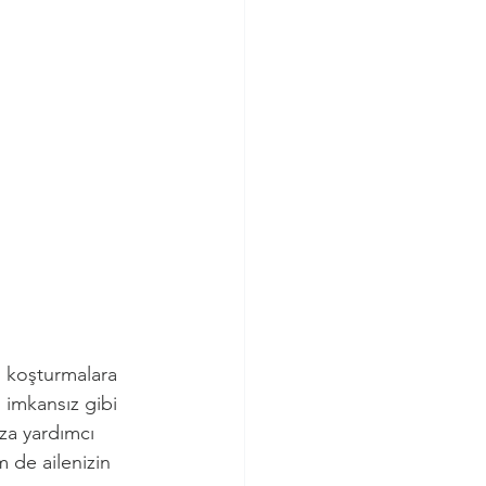
ği koşturmalara 
 imkansız gibi 
za yardımcı 
m de ailenizin 