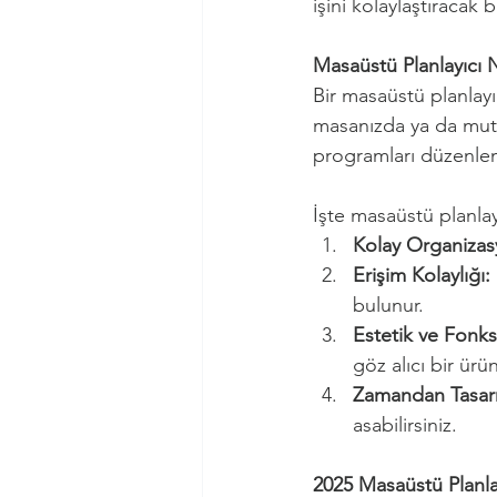
işini kolaylaştıracak 
Masaüstü Planlayıcı 
Bir masaüstü planlayıc
masanızda ya da mutfa
programları düzenleme
İşte masaüstü planlayı
Kolay Organizas
Erişim Kolaylığı:
bulunur.
Estetik ve Fonks
göz alıcı bir ürü
Zamandan Tasarr
asabilirsiniz.
2025 Masaüstü Planlay