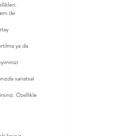
likleri:
hem de 
etay 
rtılma ya da 
yiminizi 
sanızda sanatsal 
siniz. Özellikle 