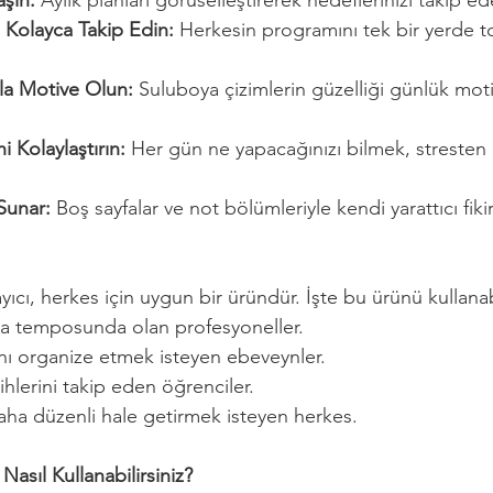
aşın:
 Aylık planları görüselleştirerek hedeflerinizi takip ede
ni Kolayca Takip Edin:
 Herkesin programını tek bir yerde t
la Motive Olun:
 Suluboya çizimlerin güzelliği günlük mo
 Kolaylaştırın:
 Her gün ne yapacağınızı bilmek, stresten 
 Sunar:
 Boş sayfalar ve not bölümleriyle kendi yarattıcı fikirl
ıcı, herkes için uygun bir üründür. İşte bu ürünü kullanab
ma temposunda olan profesyoneller.
nı organize etmek isteyen ebeveynler.
ihlerini takip eden öğrenciler.
aha düzenli hale getirmek isteyen herkes.
Nasıl Kullanabilirsiniz?