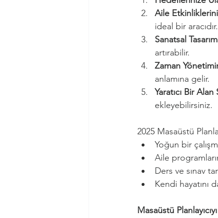
Hedeflerinize Ul
Aile Etkinlikleri
ideal bir aracıdır.
Sanatsal Tasarım
artırabilir.
Zaman Yönetimini
anlamına gelir.
Yaratıcı Bir Alan
ekleyebilirsiniz.
2025 Masaüstü Planlay
Yoğun bir çalış
Aile programları
Ders ve sınav tar
Kendi hayatını d
Masaüstü Planlayıcıyı 