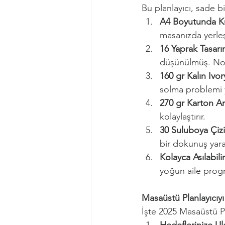
Bu planlayıcı, sade b
A4 Boyutunda Kul
masanızda yerleşt
16 Yaprak Tasarı
düşünülmüş. Not 
160 gr Kalın Ivor
solma problemi 
270 gr Karton A
kolaylaştırır.
30 Suluboya Çizi
bir dokunuş yarat
Kolayca Asılabilir
yoğun aile progra
Masaüstü Planlayıcıy
İşte 2025 Masaüstü P