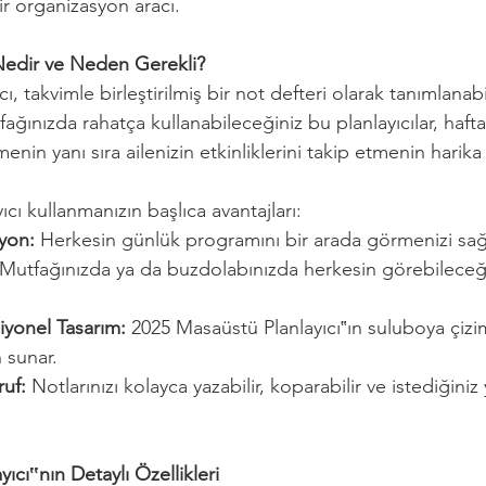
bir organizasyon aracı.
Nedir ve Neden Gerekli?
ı, takvimle birleştirilmiş bir not defteri olarak tanımlanabi
ğınızda rahatça kullanabileceğiniz bu planlayıcılar, haftal
nin yanı sıra ailenizin etkinliklerini takip etmenin harika 
cı kullanmanızın başlıca avantajları:
yon:
 Herkesin günlük programını bir arada görmenizi sağl
 Mutfağınızda ya da buzdolabınızda herkesin görebileceği
iyonel Tasarım:
 2025 Masaüstü Planlayıcı‟ın suluboya çizi
n sunar.
uf:
 Notlarınızı kolayca yazabilir, koparabilir ve istediğiniz
ıcı‟nın Detaylı Özellikleri