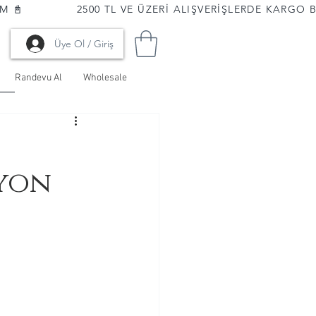
📓              
Üye Ol / Giriş
Randevu Al
Wholesale
syon