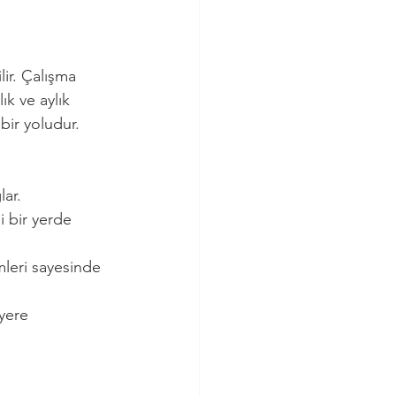
lir. Çalışma 
ık ve aylık 
bir yoludur.
ar.
 bir yerde 
mleri sayesinde 
 yere 