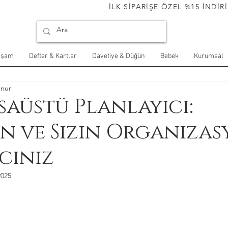
                                İLK SİPARİŞE ÖZEL %15 İNDİRİM 
aşam
Defter & Kartlar
Davetiye & Düğün
Bebek
Kurumsal
unur
saüstü Planlayıcı:
in ve Sizin Organiza
cınız
2025