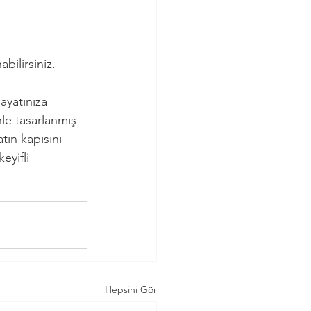
abilirsiniz.
ayatınıza 
le tasarlanmış 
tın kapısını 
eyifli 
Hepsini Gör