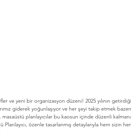
efler ve yeni bir organizasyon düzeni! 2025 yılının getirdi
arımız giderek yoğunlaşıyor ve her şeyi takip etmek bazen
i, masaüstü planlayıcılar bu kaosun içinde düzenli kalmanı
tü Planlayıcı, özenle tasarlanmış detaylarıyla hem sizin he