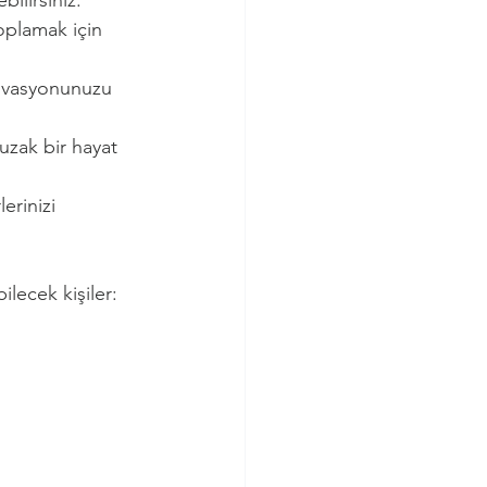
bilirsiniz.
oplamak için 
tivasyonunuzu 
uzak bir hayat 
erinizi 
ilecek kişiler: