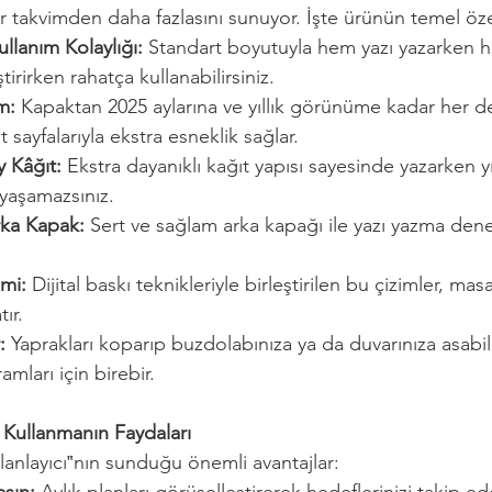
ir takvimden daha fazlasını sunuyor. İşte ürünün temel özel
lanım Kolaylığı:
 Standart boyutuyla hem yazı yazarken 
irirken rahatça kullanabilirsiniz.
m:
 Kapaktan 2025 aylarına ve yıllık görünüme kadar her d
sayfalarıyla ekstra esneklik sağlar.
y Kâğıt:
 Ekstra dayanıklı kağıt yapısı sayesinde yazarken yı
yaşamazsınız.
rka Kapak:
 Sert ve sağlam arka kapağı ile yazı yazma dene
mi:
 Dijital baskı teknikleriyle birleştirilen bu çizimler, ma
ır.
:
 Yaprakları koparıp buzdolabınıza ya da duvarınıza asabilir
mları için birebir.
ı Kullanmanın Faydaları
lanlayıcı‟nın sunduğu önemli avantajlar: