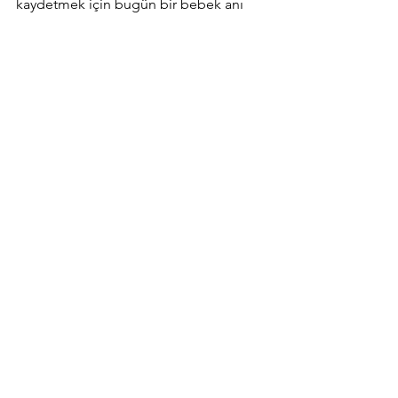
kaydetmek için bugün bir bebek anı 
defteri başlatmak, geleceğe 
bırakabileceğiniz en güzel miraslardan 
biridir. Bu özel yolculuğu belgelemenin 
tadını çıkarın ve her anın keyfini 
doyasıya yaşayın!
30 Kağıt İşleri olarak, hayatınızın bu özel 
dönemini unutmamanız için ihtiyacınız 
olan tüm kırtasiye ürünlerini sizlere 
sunmaktan mutluluk duyuyoruz.
Hepsini Gör
Son Yazılar