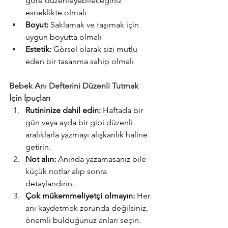
göre düzenleyebileceğiniz 
esneklikte olmalı
Boyut:
 Saklamak ve taşımak için 
uygun boyutta olmalı
Estetik:
 Görsel olarak sizi mutlu 
eden bir tasarıma sahip olmalı
Bebek Anı Defterini Düzenli Tutmak 
İçin İpuçları
Rutininize dahil edin:
 Haftada bir 
gün veya ayda bir gibi düzenli 
aralıklarla yazmayı alışkanlık haline 
getirin.
Not alın:
 Anında yazamasanız bile 
küçük notlar alıp sonra 
detaylandırın.
Çok mükemmeliyetçi olmayın:
 Her 
anı kaydetmek zorunda değilsiniz, 
önemli bulduğunuz anları seçin.