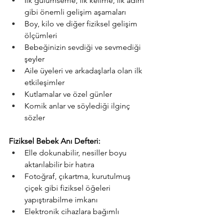
İlk gülümseme, ilk kelime, ilk adım 
gibi önemli gelişim aşamaları
Boy, kilo ve diğer fiziksel gelişim 
ölçümleri
Bebeğinizin sevdiği ve sevmediği 
şeyler
Aile üyeleri ve arkadaşlarla olan ilk 
etkileşimler
Kutlamalar ve özel günler
Komik anlar ve söylediği ilginç 
sözler
Fiziksel Bebek Anı Defteri:
Elle dokunabilir, nesiller boyu 
aktarılabilir bir hatıra
Fotoğraf, çıkartma, kurutulmuş 
çiçek gibi fiziksel öğeleri 
yapıştırabilme imkanı
Elektronik cihazlara bağımlı 