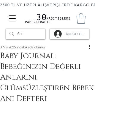
2500 TL VE ÜZERİ ALIŞVERİŞLERDE KARGO BEDAVA! 🚚                      
Üye Ol / Giriş
3 Nis 2025
2 dakikada okunur
Baby Journal:
Bebeğinizin Değerli
Anlarını
Ölümsüzleştiren Bebek
Anı Defteri