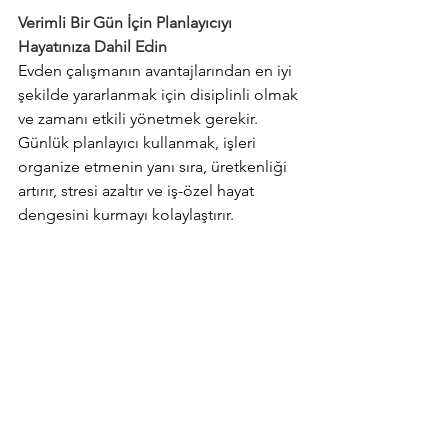
Verimli Bir Gün İçin Planlayıcıyı 
Hayatınıza Dahil Edin
Evden çalışmanın avantajlarından en iyi 
şekilde yararlanmak için disiplinli olmak 
ve zamanı etkili yönetmek gerekir. 
Günlük planlayıcı kullanmak, işleri 
organize etmenin yanı sıra, üretkenliği 
artırır, stresi azaltır ve iş-özel hayat 
dengesini kurmayı kolaylaştırır.
Unutmayın, başarı rastlantı değil, planlı 
bir sürecin sonucudur. Evden 
çalışıyorsanız, planlayıcınızı yanınızdan 
ayırmayın ve gününüzü verimli 
geçirmek için küçük ama etkili 
adımlarla ilerleyin.