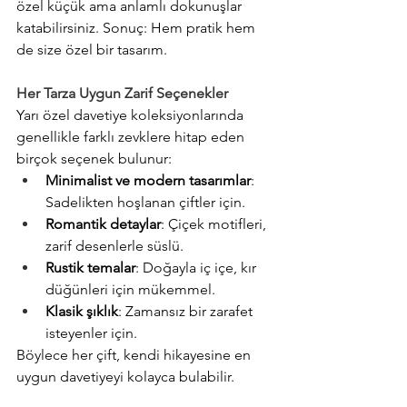
özel küçük ama anlamlı dokunuşlar 
katabilirsiniz. Sonuç: Hem pratik hem 
de size özel bir tasarım.
Her Tarza Uygun Zarif Seçenekler
Yarı özel davetiye koleksiyonlarında 
genellikle farklı zevklere hitap eden 
birçok seçenek bulunur:
Minimalist ve modern tasarımlar
: 
Sadelikten hoşlanan çiftler için.
Romantik detaylar
: Çiçek motifleri, 
zarif desenlerle süslü.
Rustik temalar
: Doğayla iç içe, kır 
düğünleri için mükemmel.
Klasik şıklık
: Zamansız bir zarafet 
isteyenler için.
Böylece her çift, kendi hikayesine en 
uygun davetiyeyi kolayca bulabilir.