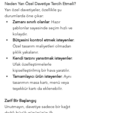
Neden Yarı Özel Davetiye Tercih Etmeli?
Yarı özel davetiyeler, özellikle şu 
durumlarda öne çıkar:
Zamanı sınırlı olanlar
: Hazır 
şablonlar sayesinde seçim hızlı ve 
kolaydır.
Bütçesini kontrol etmek isteyenler
: 
Özel tasarım maliyetleri olmadan 
şıklık yakalanır.
Kendi tarzını yansıtmak isteyenler
: 
Ufak özelleştirmelerle 
kişiselleştirilmiş bir hava yaratılır.
Tamamlayıcı ürün isteyenler
: Aynı 
tasarımın masa kartı, menü veya 
teşekkür kartı da eklenebilir.
Zarif Bir Başlangıç
Unutmayın, davetiye sadece bir kağıt 
değil; büyük gününüzün ilk 