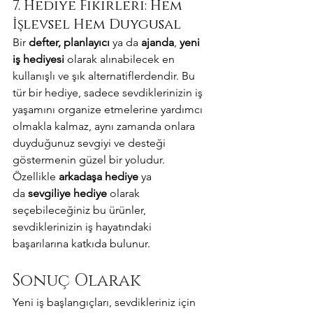
7. Hediye Fikirleri: Hem 
İşlevsel Hem Duygusal
Bir 
defter, planlayıcı
 ya da 
ajanda
, 
yeni 
iş hediyesi
 olarak alınabilecek en 
kullanışlı ve şık alternatiflerdendir. Bu 
tür bir hediye, sadece sevdiklerinizin iş 
yaşamını organize etmelerine yardımcı 
olmakla kalmaz, aynı zamanda onlara 
duyduğunuz sevgiyi ve desteği 
göstermenin güzel bir yoludur. 
Özellikle 
arkadaşa hediye
 ya 
da 
sevgiliye hediye
 olarak 
seçebileceğiniz bu ürünler, 
sevdiklerinizin iş hayatındaki 
başarılarına katkıda bulunur.
Sonuç Olarak
Yeni iş başlangıçları, sevdikleriniz için 