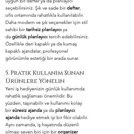
uygun bir defter ya da planlayıcı 
seçebilirsiniz. Şık ve sade bir 
defter
, 
ofis ortamında rahatlıkla kullanılabilir. 
Daha modern ve şık seçenekler için stil 
sahibi bir 
tarihsiz planlayıcı
 ya 
da 
günlük planlayıcı
 tercih edebilirsiniz. 
Özellikle deri kapaklı ya da kumaş 
kapaklı ajandalar, profesyonel 
görünümle estetiği bir arada sunar.
5. Pratik Kullanım Sunan 
Ürünlere Yönelin
Yeni iş hediyenizin günlük kullanımda 
rahatlık sağlaması önemlidir. Bu 
yüzden, taşınabilir ve kullanımı kolay 
bir 
süresiz ajanda
 ya da 
planlayıcı 
ajanda
 hediye etmek iyi bir fikir olabilir. 
Aynı zamanda, iş hayatında düzenli 
olmayı seven biri için bir 
organizer 