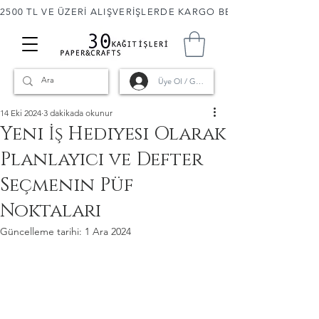
2500 TL VE ÜZERİ ALIŞVERİŞLERDE KARGO BEDAVA! 🚚                      
Üye Ol / Giriş
14 Eki 2024
3 dakikada okunur
Yeni İş Hediyesi Olarak
Planlayıcı ve Defter
Seçmenin Püf
Noktaları
Güncelleme tarihi:
1 Ara 2024