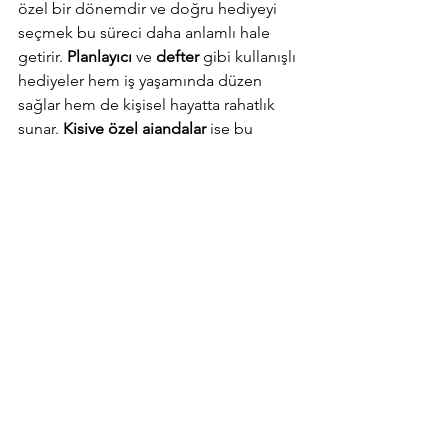
özel bir dönemdir ve doğru hediyeyi 
seçmek bu süreci daha anlamlı hale 
getirir. 
Planlayıcı
 ve 
defter
 gibi kullanışlı 
hediyeler hem iş yaşamında düzen 
sağlar hem de kişisel hayatta rahatlık 
sunar. 
Kişiye özel ajandalar
 ise bu 
hediyeyi daha da özelleştirir ve 
unutulmaz kılar. Bu nedenle, 
sevdiklerinize anlamlı ve işlevsel 
bir 
yeni iş hediyesi
 vererek onların bu 
özel sürecini daha da unutulmaz hale 
getirebilirsiniz.
arkadaşa hediye
hediye defter
defter
hediye
haftalık planlayıcı
günlük planlayıcı defter
süresiz ajanda
tarihsiz ajanda
haftalık planner
planlayıcı defter
sevgiliye hediye
tarihsiz planlayıcı
günlük planlayıcı
yeni iş hediyesi
planlayıcı ajanda