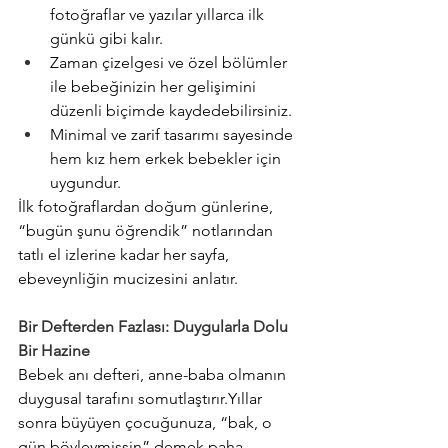
fotoğraflar ve yazılar yıllarca ilk 
günkü gibi kalır.
Zaman çizelgesi ve özel bölümler 
ile bebeğinizin her gelişimini 
düzenli biçimde kaydedebilirsiniz.
Minimal ve zarif tasarımı sayesinde 
hem kız hem erkek bebekler için 
uygundur.
İlk fotoğraflardan doğum günlerine, 
“bugün şunu öğrendik” notlarından 
tatlı el izlerine kadar her sayfa, 
ebeveynliğin mucizesini anlatır.
Bir Defterden Fazlası: Duygularla Dolu 
Bir Hazine
Bebek anı defteri, anne-baba olmanın 
duygusal tarafını somutlaştırır.Yıllar 
sonra büyüyen çocuğunuza, “bak, o 
gün böyleymişsin” demek paha 