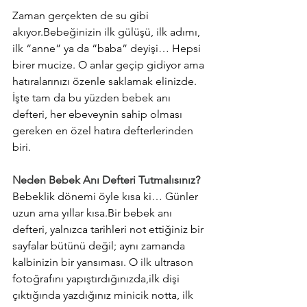
Zaman gerçekten de su gibi 
akıyor.Bebeğinizin ilk gülüşü, ilk adımı, 
ilk “anne” ya da “baba” deyişi… Hepsi 
birer mucize. O anlar geçip gidiyor ama 
hatıralarınızı özenle saklamak elinizde. 
İşte tam da bu yüzden bebek anı 
defteri, her ebeveynin sahip olması 
gereken en özel hatıra defterlerinden 
biri.
Neden Bebek Anı Defteri Tutmalısınız?
Bebeklik dönemi öyle kısa ki… Günler 
uzun ama yıllar kısa.Bir bebek anı 
defteri, yalnızca tarihleri not ettiğiniz bir 
sayfalar bütünü değil; aynı zamanda 
kalbinizin bir yansıması. O ilk ultrason 
fotoğrafını yapıştırdığınızda,ilk dişi 
çıktığında yazdığınız minicik notta, ilk 