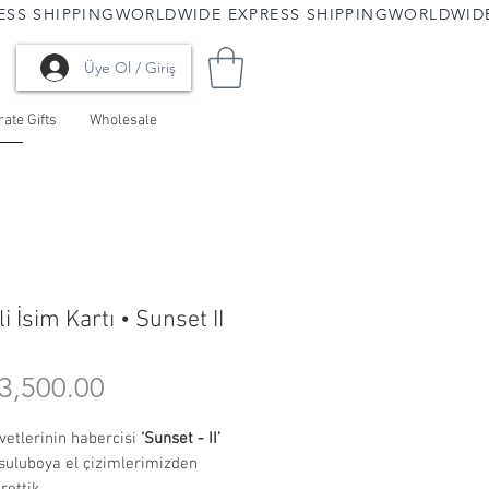
Üye Ol / Giriş
ate Gifts
Wholesale
i İsim Kartı • Sunset II
Price
3,500.00
vetlerinin habercisi
‘Sunset - II’
 suluboya el çizimlerimizden