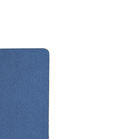
 da yerleştirilebilir. İsim kartı
ını 200 kişiye kadar küçük
 için tavsiye ediyoruz.