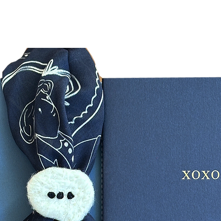
masalara
kullanım
düğünler