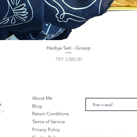
Hediye Seti - Gossip
Price
TRY 3,880.00
About Me
k
Blog
 -
Return Conditions
Terms of Service
Privacy Policy