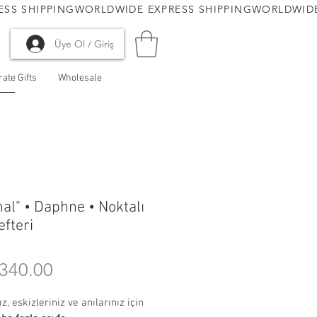
Üye Ol / Giriş
ate Gifts
Wholesale
nal" • Daphne • Noktalı
efteri
Price
340.00
z, eskizleriniz ve anılarınız için