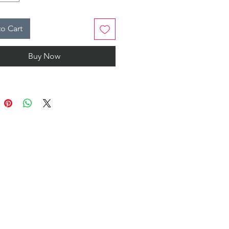
eştirme siparişlerinde iade kabul
ektedir.
o Cart
Buy Now
alem defteri, dolma kalem
mına uygun tasarlanmış ve yazım
ni kusursuz hale getiren bir
Her kelime zarafetle buluşsun!
Not Defteri, hem yazı yazmak hem
m yapmak için esneklik sunan çok
r defterdir. Sayfalardaki hafif
, düzenli not tutmayı ve çizim
kolaylaştırır, aynı zamanda
 çalışmalar için de rehber görevi
imarlar, tasarımcılar ve
cılar için ideal bir tercihtir.