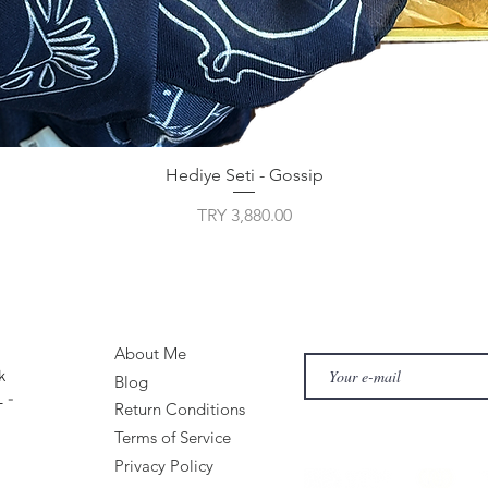
Hediye Seti - Gossip
Price
TRY 3,880.00
About Me
k
Blog
 -
Return Conditions
Terms of Service
Privacy Policy