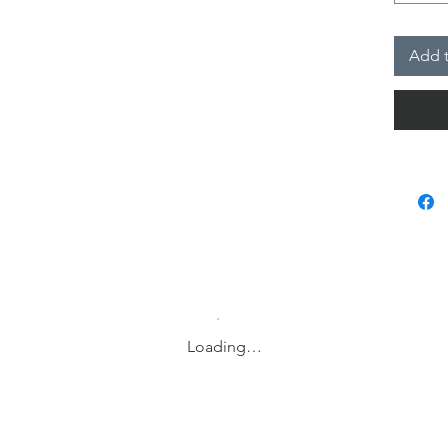
Kişisell
edilmem
Add t
Dolma k
kullanı
deneyimi
defter! 
Daphne 
de çizi
yönlü bi
noktalar
yapmayı 
Loading…
yaratıcı
görür. M
planlama