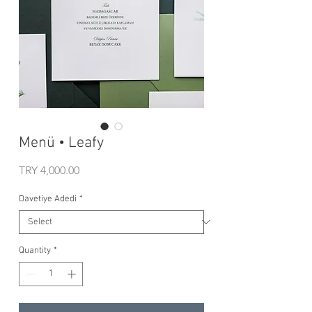
Menü • Leafy
Price
TRY 4,000.00
Davetiye Adedi
*
Quantity
*