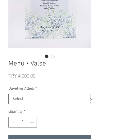
Menü • Valse
Price
TRY 4,000.00
Davetiye Adedi
*
Quantity
*