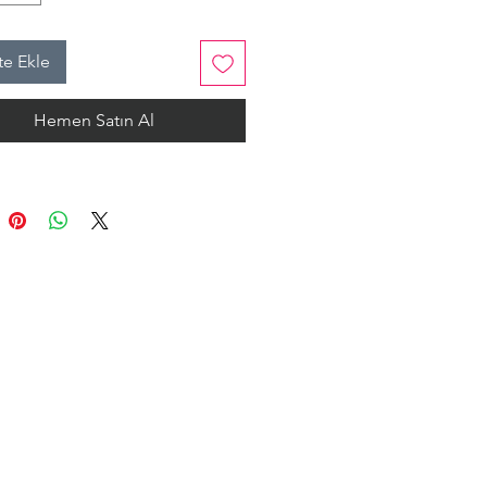
ektedir.
e Ekle
Hemen Satın Al
alem defteri, dolma kalem
mına uygun tasarlanmış ve yazım
ni kusursuz hale getiren bir
Her kelime zarafetle buluşsun!
ot Defteri, hem yazı yazmak hem
m yapmak için esneklik sunan çok
r defterdir.