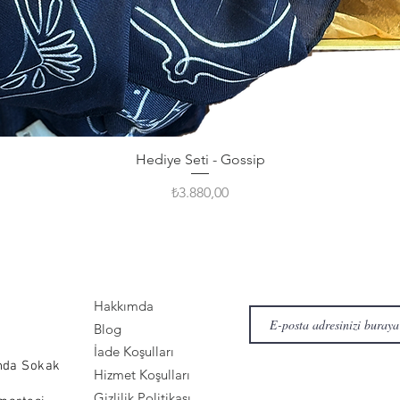
Hediye Seti - Gossip
Fiyat
₺3.880,00
Hakkımda
Blog
İade Koşulları
nda Sokak
Hizmet Koşulları
Gizlilik Politikası