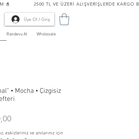
📓              
Üye Ol / Giriş
Randevu Al
Wholesale
al" • Mocha • Çizgisiz
efteri
Fiyat
,00
z, eskizleriniz ve anılarınız için