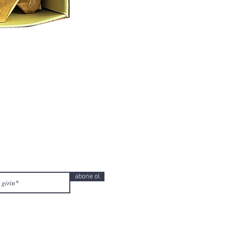
abone ol