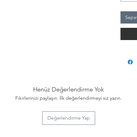
edilmem
Sepet
Dolma k
kullanı
deneyimi
defter! 
Mocha N
de çizi
yönlü bi
Henüz Değerlendirme Yok
Fikirlerinizi paylaşın. İlk değerlendirmeyi siz yazın.
Değerlendirme Yap