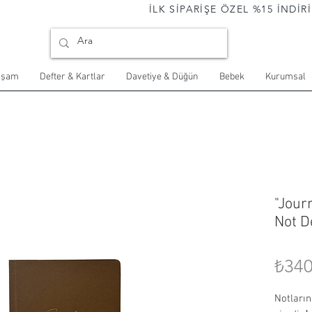
                                İLK SİPARİŞE ÖZEL %15 İNDİRİM 
aşam
Defter & Kartlar
Davetiye & Düğün
Bebek
Kurumsal
"Journ
Not D
₺340
Notlarını