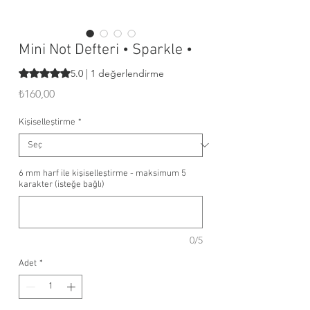
Mini Not Defteri • Sparkle •
1 değerlendirmeye göre beş yıldız üzerinden hesaplanan p
5.0 | 1 değerlendirme
Fiyat
₺160,00
Kişiselleştirme
*
6 mm harf ile kişiselleştirme - maksimum 5
karakter (isteğe bağlı)
0/5
Adet
*