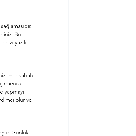
 sağlamasıdır. 
rsiniz. Bu 
inizi yazılı 
iniz. Her sabah 
çirmenize 
nce yapmayı 
rdımcı olur ve 
çtır. Günlük 