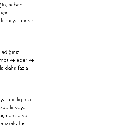
eğin, sabah 
için 
ilimi yaratır ve 
ladığınız 
i motive eder ve 
da daha fazla 
ratıcılığınızı 
zabilir veya 
laşmanıza ve 
lanarak, her 