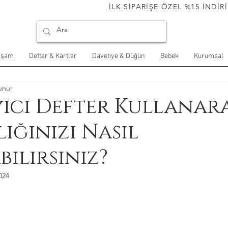
                                İLK SİPARİŞE ÖZEL %15 İNDİRİM 
aşam
Defter & Kartlar
Davetiye & Düğün
Bebek
Kurumsal
unur
ıcı Defter Kullanar
liğinizi Nasıl
bilirsiniz?
024