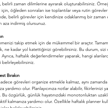
ı, belirli zaman dilimlerine ayırarak oluşturabilirsiniz. Örn
er için, öğleden sonraları ise toplantılar veya rutin görevler 
yede, belirli görevler için kendinize odaklanmış bir zaman d
en aza indirmiş olursunuz.
ın
erlemenizi takip etmek için de mükemmel bir araçtır. Tamam
k, ne kadar yol katettiğinizi görebilirsiniz. Bu durum, siz
ır. Ayrıca, haftalık değerlendirmeler yaparak, hangi alanlar
belirleyebilirsiniz.
best Bırakın
sadece görevleri organize etmekle kalmaz, aynı zamanda ya
yardımcı olur. Planlayıcınıza notlar alabilir, fikirlerinizi ya
niz. Bu özgürlük, günlük hayatınızdaki monotonluktan uzak
ktif kalmanıza yardımcı olur. Özellikle haftalık planner kul