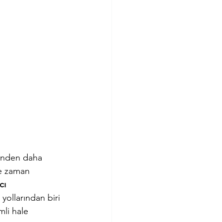
inden daha 
e zaman 
cı 
 yollarından biri 
mli hale 