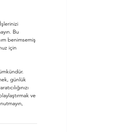
şlerinizi 
ayın. Bu 
aşım benimsemiş 
uz için 
mümkündür. 
mek, günlük 
atıcılığınızı 
olaylaştırmak ve 
Unutmayın, 