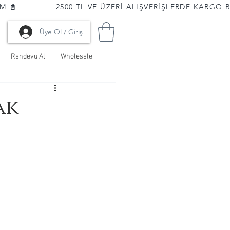
📓              
Üye Ol / Giriş
Randevu Al
Wholesale
ak