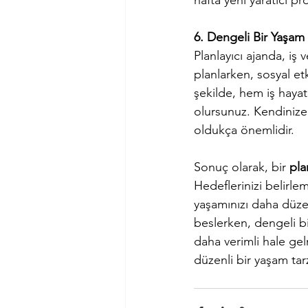
hafta yeni yaratıcı pro
6. Dengeli Bir Yaşam
Planlayıcı ajanda, iş 
planlarken, sosyal et
şekilde, hem iş haya
olursunuz. Kendinize
oldukça önemlidir.
Sonuç olarak, bir 
pla
Hedeflerinizi belirle
yaşamınızı daha düzenl
beslerken, dengeli bi
daha verimli hale gel
düzenli bir yaşam tar