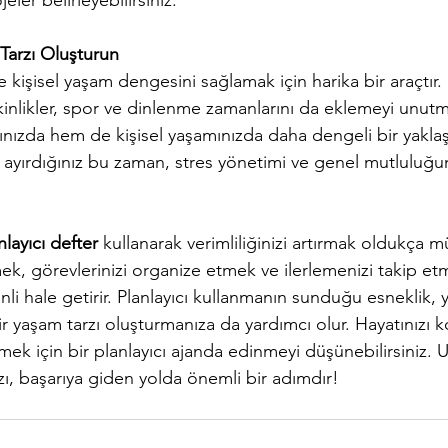
jeler belirleyebilirsiniz.
 Tarzı Oluşturun
ve kişisel yaşam dengesini sağlamak için harika bir araçtır. İ
kinlikler, spor ve dinlenme zamanlarını da eklemeyi unutm
tınızda hem de kişisel yaşamınızda daha dengeli bir yakl
 ayırdığınız bu zaman, stres yönetimi ve genel mutluluğun
nlayıcı defter
 kullanarak verimliliğinizi artırmak oldukça 
mek, görevlerinizi organize etmek ve ilerlemenizi takip et
i hale getirir. Planlayıcı kullanmanın sunduğu esneklik, yar
r yaşam tarzı oluşturmanıza da yardımcı olur. Hayatınızı k
mek için bir planlayıcı ajanda edinmeyi düşünebilirsiniz. 
zı, başarıya giden yolda önemli bir adımdır!