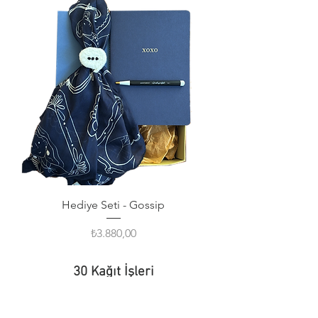
Hediye Seti - Gossip
Fiyat
₺3.880,00
30 Kağıt İşleri
Tasarım Defter & Davetiye
Mağaza:
Erenköy, Abdülhalik Renda Sokak