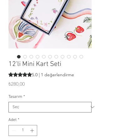
12'li Mini Kart Seti
1 değerlendirmeye göre beş yıldız üzerinden hesaplanan p
5.0 | 1 değerlendirme
Fiyat
₺280,00
Tasarım
*
Adet
*