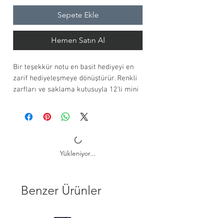
Sepete Ekle
Hemen Satın Al
Bir teşekkür notu en basit hediyeyi en
zarif hediyeleşmeye dönüştürür. Renkli
zarfları ve saklama kutusuyla 12'li mini
kart seti, ferah suluboya desenleriyle
hep elinizin altında.
A7 boy, 280 gr. kartlara dijital baskı
Renkli zarflar ile 12'li set
Yükleniyor...
Zarf renkleri stoklara göre değişiklik
gösterebilir.
Özel saklama kutusunda gönderilir.
Benzer Ürünler
Kargoya teslim süresi 2 gündür.