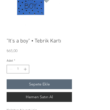
"It's a boy" • Tebrik Kartı
Fiyat
₺65,00
Adet
*
Sepete Ekle
Hemen Satın Al