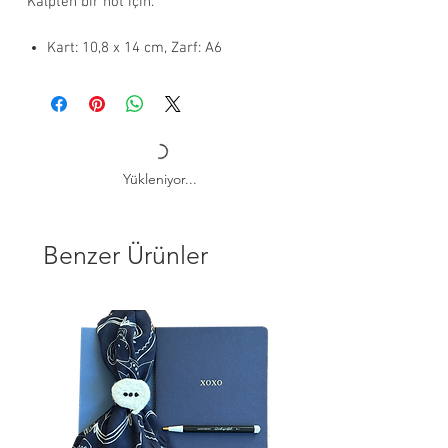
Kalpten bir not için.
Kart: 10,8 x 14 cm, Zarf: A6
Altın yaldız baskı detaylı 300 gr.
mavi kart ve 120 gr. renkli zarf
FSC sertifikalı çevre dostu kağıt
Zarf renkleri stok durumuna göre
değişkenlik gösterebilir.
Yükleniyor...
Standart ürünlerde kargoya teslim
süresi 2 iş günü
Benzer Ürünler
Erkek çocuğunuzun dünyaya gelişiyle
başlayan bu mutlu yolculuğu kutlamak
için en zarif tebrik kartı. Yeni ailenize
sağlık, mutluluk ve neşe dolu günler
getirmesi dileğiyle, bu özel anı en içten
dileklerimizle taçlandırıyoruz.