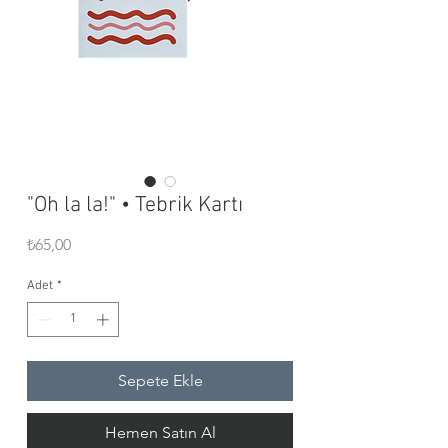
"Oh la la!" • Tebrik Kartı
Fiyat
₺65,00
Adet
*
Sepete Ekle
Hemen Satın Al