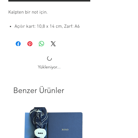
Kalpten bir not için.
Açılır kart: 10,8 x 14 cm, Zarf: A6
Dijital baskılı 280 gr. kart ve 120 gr.
renkli zarf
FSC sertifikalı çevre dostu kağıt
Zarf renkleri stok durumuna göre
değişiklik gösterebilir.
Yükleniyor...
Standart ürünlerde kargoya teslim
süresi 2 iş günü
Benzer Ürünler
Oh la la Tebrik Kartı, özel günlerde ve
başarıları kutlamak için kullanılan
anlamlı bir iletişim aracıdır.
Sevdiklerinize mutluluk, başarı veya