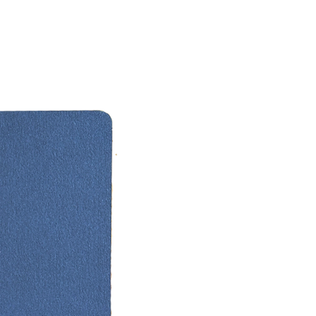
i de bu aşamada yapılacaktır.)
nızın ardından iki haftalık baskı,
ol ve paketleme sürecimiz başlar.
cü haftanın sonunda ürününüz
yla size ulaşacaktır.
 takılan tüm soruları
kagitisleri.com
üzerinden bize
rsiniz.
 Sayısı Nasıl Hesaplanır?
, davetli her çifte veya aileye bir
ilecek şekilde hesaplanır.
listenizi gözden geçirip,
enlerin yerine verilecek yedek
leri de düşünerek toplam davetli
n yarısından biraz daha fazlasını
debilirsiniz.