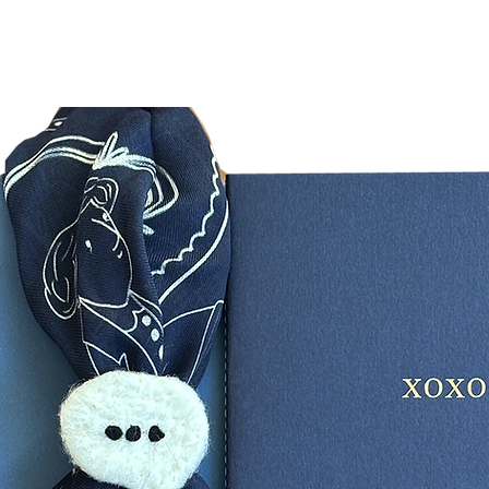
seçim
Onayı
kontr
Üçün
kargo
Aklınıza
info@30
iletebili
Davetiye
Davetiye
adet ver
Davetli 
gelemey
davetiye
sayınızı
sipariş e