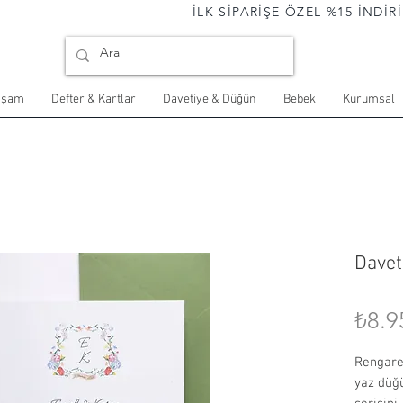
                                İLK SİPARİŞE ÖZEL %15 İNDİRİM 
aşam
Defter & Kartlar
Davetiye & Düğün
Bebek
Kurumsal
Davet
₺8.9
Rengaren
yaz düğü