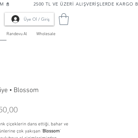
📓              
Üye Ol / Giriş
Randevu Al
Wholesale
iye • Blossom
Fiyat
50,00
k çiçeklerin dans ettiği, bahar ve
nlerine çok yakışan ‘
Blossom
’