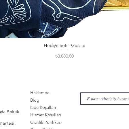
Hediye Seti - Gossip
Fiyat
₺3.880,00
Hakkımda
Blog
İade Koşulları
nda Sokak
Hizmet Koşulları
Gizlilik Politikası
martesi,