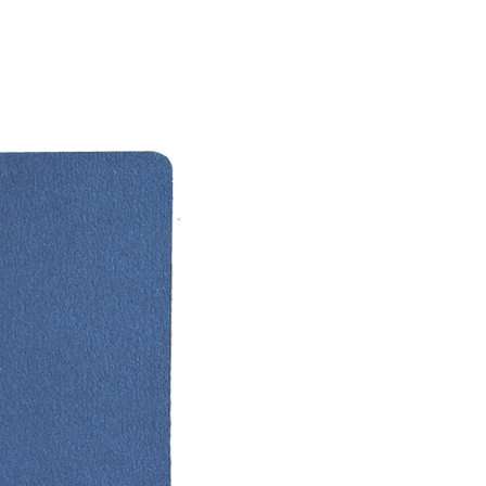
ol ve paketleme sürecimiz başlar.
cü haftanın sonunda ürününüz
yla size ulaşacaktır.
 takılan tüm soruları
kagitisleri.com
üzerinden bize
rsiniz.
 Sayısı Nasıl Hesaplanır?
, davetli her çifte veya aileye bir
ilecek şekilde hesaplanır.
listenizi gözden geçirip,
enlerin yerine verilecek yedek
leri de düşünerek toplam davetli
n yarısından biraz daha fazlasını
debilirsiniz.