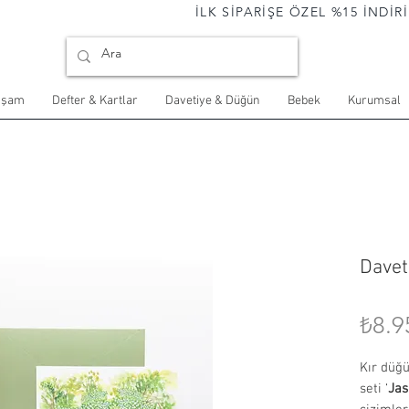
                                İLK SİPARİŞE ÖZEL %15 İNDİRİM 
aşam
Defter & Kartlar
Davetiye & Düğün
Bebek
Kurumsal
Davet
₺8.9
Kır düğü
seti ‘
Ja