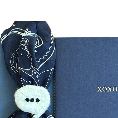
kontr
Üçün
kargo
Aklınıza
info@30
iletebili
Davetiye
Davetiye
adet ver
Davetli 
gelemey
davetiye
sayınızı
sipariş e