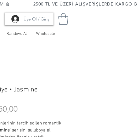
📓              
Üye Ol / Giriş
Randevu Al
Wholesale
iye • Jasmine
Fiyat
50,00
nlerinin tercih edilen romantik
smine
’ serisini suluboya el