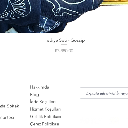
Hediye Seti - Gossip
Fiyat
₺3.880,00
Hakkımda
Blog
İade Koşulları
nda Sokak
Hizmet Koşulları
Gizlilik Politikası
martesi,
Çerez Politikası