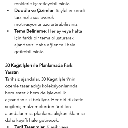
renklerle işaretleyebilirsiniz.
Doodle ve Çizimler
: Sayfaları kendi 
tarzınızla süsleyerek 
motivasyonunuzu artırabilirsiniz.
Tema Belirleme
: Her ay veya hafta 
için farklı bir tema oluşturarak 
ajandanızı daha eğlenceli hale 
getirebilirsiniz.
30 Kağıt İşleri ile Planlamada Fark 
Yaratın
Tarihsiz ajandalar, 30 Kağıt İşleri’nin 
özenle tasarladığı koleksiyonlarında 
hem estetik hem de işlevsellik 
açısından sizi bekliyor. Her biri dikkatle 
seçilmiş malzemelerden üretilen 
ajandalarımız, planlama alışkanlıklarınızı 
daha keyifli hale getirecek.
Zarif Tasarımlar
: Klasik veya 