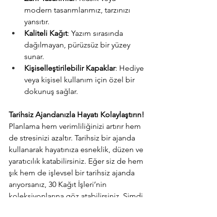
modern tasarımlarımız, tarzınızı 
yansıtır.
Kaliteli Kağıt
: Yazım sırasında 
dağılmayan, pürüzsüz bir yüzey 
sunar.
Kişiselleştirilebilir Kapaklar
: Hediye 
veya kişisel kullanım için özel bir 
dokunuş sağlar.
Tarihsiz Ajandanızla Hayatı Kolaylaştırın!
Planlama hem verimliliğinizi artırır hem 
de stresinizi azaltır. Tarihsiz bir ajanda 
kullanarak hayatınıza esneklik, düzen ve 
yaratıcılık katabilirsiniz. Eğer siz de hem 
şık hem de işlevsel bir tarihsiz ajanda 
arıyorsanız, 30 Kağıt İşleri’nin 
koleksiyonlarına göz atabilirsiniz. Şimdi 
harekete geçin ve hayatınızı 