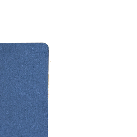
da organizasyon firmanız veya
kanınızdan bilgi isteyebilirsiniz.