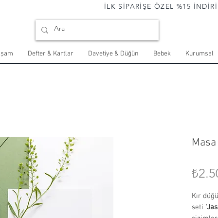
                                İLK SİPARİŞE ÖZEL %15 İNDİRİM 
aşam
Defter & Kartlar
Davetiye & Düğün
Bebek
Kurumsal
Masa 
₺2.5
Kır düğü
seti
‘Ja