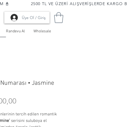
📓              
Üye Ol / Giriş
Randevu Al
Wholesale
Numarası • Jasmine
Fiyat
00,00
nlerinin tercih edilen romantik
smine’
serisini suluboya el