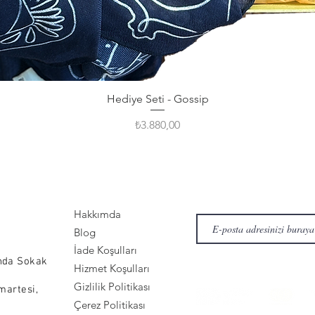
Hediye Seti - Gossip
Fiyat
₺3.880,00
Hakkımda
Blog
İade Koşulları
nda Sokak
Hizmet Koşulları
Gizlilik Politikası
martesi,
Çerez Politikası