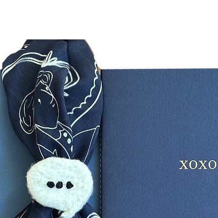
Bu konu
davet me