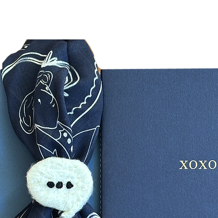
Bu konu
davet me