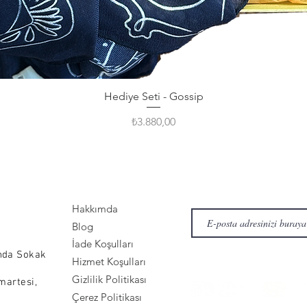
Hediye Seti - Gossip
Fiyat
₺3.880,00
Hakkımda
Blog
İade Koşulları
nda Sokak
Hizmet Koşulları
Gizlilik Politikası
martesi,
Çerez Politikası