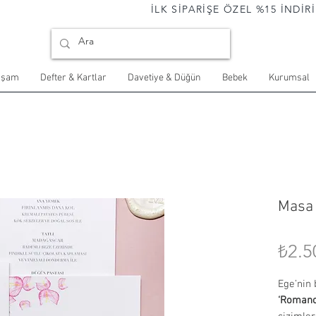
                                İLK SİPARİŞE ÖZEL %15 İNDİRİM 
aşam
Defter & Kartlar
Davetiye & Düğün
Bebek
Kurumsal
Masa
₺2.5
Ege’nin 
‘Romanc