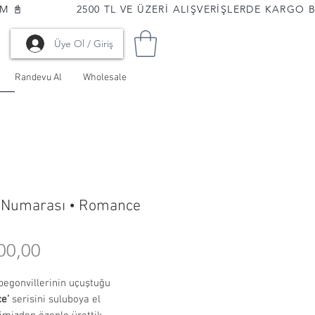
📓              
Üye Ol / Giriş
Randevu Al
Wholesale
 Numarası • Romance
Fiyat
00,00
begonvillerinin uçuştuğu
e’
serisini suluboya el