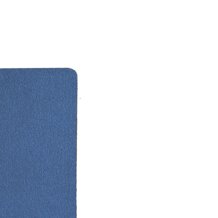
da organizasyon firmanız veya
kanınızdan bilgi isteyebilirsiniz.