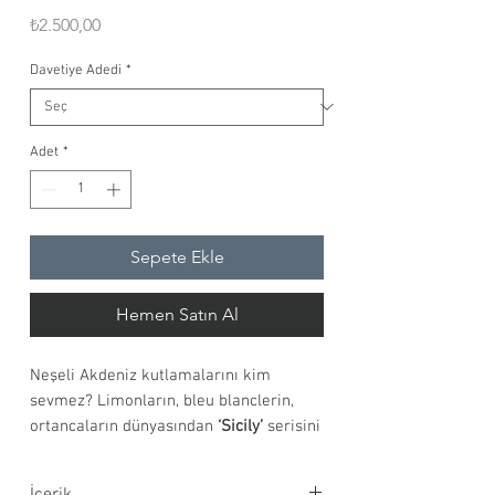
Fiyat
₺2.500,00
Davetiye Adedi
*
Adet
*
Sepete Ekle
Hemen Satın Al
Neşeli Akdeniz kutlamalarını kim
sevmez? Limonların, bleu blanclerin,
ortancaların dünyasından
‘Sicily’
serisini
suluboya el çizimlerimizden özenle
ürettik.