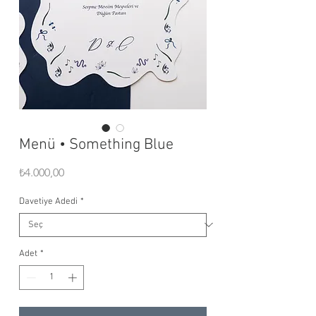
Menü • Something Blue
Fiyat
₺4.000,00
Davetiye Adedi
*
Adet
*