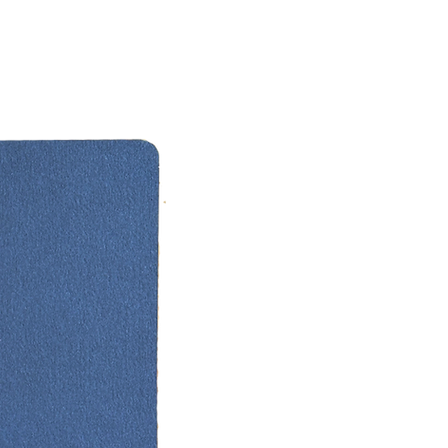
ar fazladan menü kartı sipariş
iniz.