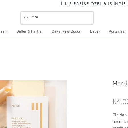
                                İLK SİPARİŞE ÖZEL %15 İNDİRİM 
aşam
Defter & Kartlar
Davetiye & Düğün
Bebek
Kurumsal
Menü 
₺4.0
Plajda v
neşeniz