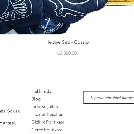
Hediye Seti - Gossip
Fiyat
₺3.880,00
Hakkımda
Blog
İade Koşulları
nda Sokak
Hizmet Koşulları
Gizlilik Politikası
martesi,
Çerez Politikası