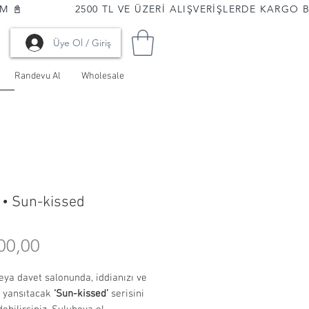
📓              
Üye Ol / Giriş
Randevu Al
Wholesale
• Sun-kissed
Fiyat
00,00
eya davet salonunda, iddianızı ve
i yansıtacak
‘Sun-kissed’
serisini